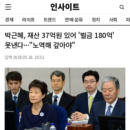
경제
라이프
트렌드
연예·문화
정치
사회
피
박근혜, 재산 37억원 있어 '벌금 180억'
못낸다···"노역해 갚아야"
입력 2018.05.18. 15:51