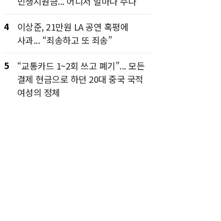
민생지원금... 어디서 얼마나 주나
4
이상준, 21만원 LA 공연 혹평에
사과... “죄송하고 또 죄송”
5
“교통카드 1~2회 쓰고 폐기”... 모든
결제 현금으로 하던 20대 중국 국적
여성의 정체