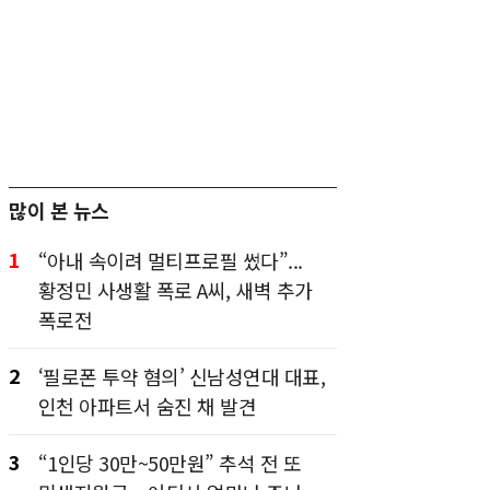
많이 본 뉴스
1
“아내 속이려 멀티프로필 썼다”...
황정민 사생활 폭로 A씨, 새벽 추가
폭로전
2
‘필로폰 투약 혐의’ 신남성연대 대표,
인천 아파트서 숨진 채 발견
3
“1인당 30만~50만원” 추석 전 또