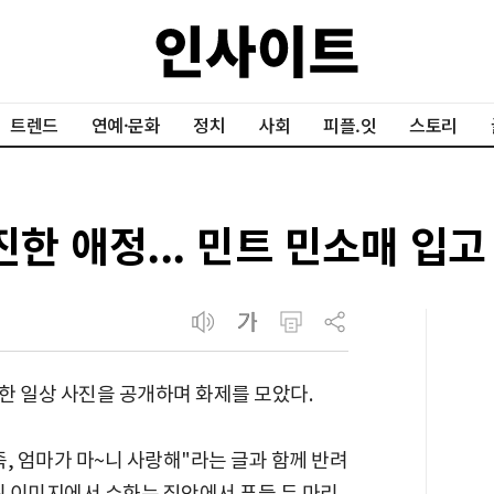
트렌드
연예·문화
정치
사회
피플.잇
스토리
진한 애정... 민트 민소매 입
한 일상 사진을 공개하며 화제를 모았다.
, 엄마가 마~니 사랑해"라는 글과 함께 반려
된 이미지에서 슈화는 집안에서 푸들 두 마리