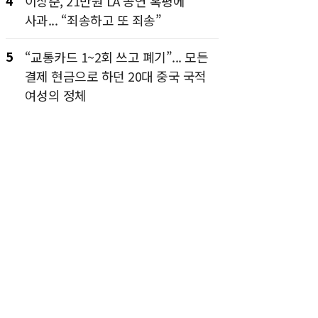
4
이상준, 21만원 LA 공연 혹평에
사과... “죄송하고 또 죄송”
5
“교통카드 1~2회 쓰고 폐기”... 모든
결제 현금으로 하던 20대 중국 국적
여성의 정체