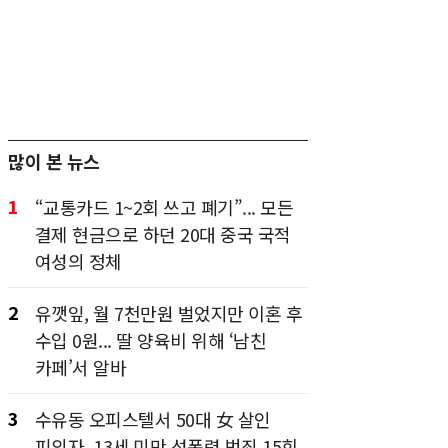
많이 본 뉴스
1
“교통카드 1~2회 쓰고 폐기”... 모든
결제 현금으로 하던 20대 중국 국적
여성의 정체
2
유깻잎, 월 7천만원 벌었지만 이혼 후
수입 0원... 딸 양육비 위해 ‘남친
카페’서 알바
3
수유동 오피스텔서 50대 女 살인
피의자, 13세 미만 성폭력 범죄 15회