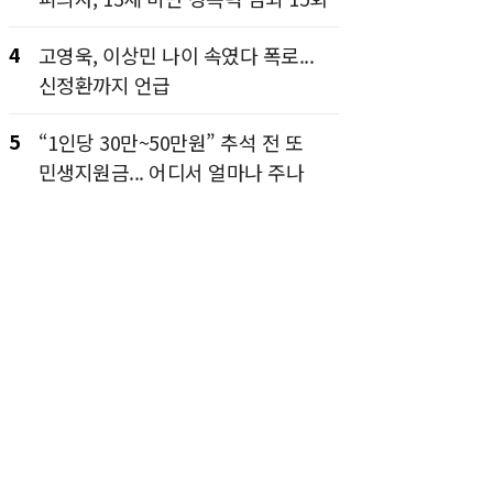
4
고영욱, 이상민 나이 속였다 폭로...
신정환까지 언급
5
“1인당 30만~50만원” 추석 전 또
민생지원금... 어디서 얼마나 주나