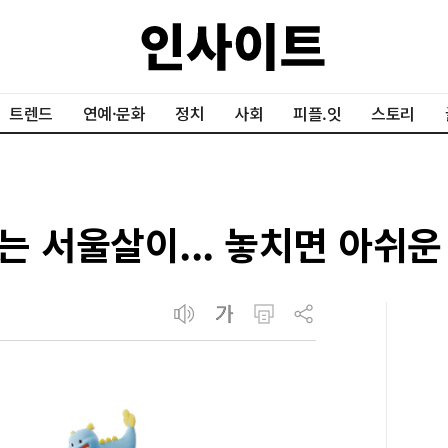
트렌드
연예·문화
정치
사회
피플.잇
스토리
하는 서울살이... 놓치면 아쉬