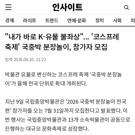
경제
라이프
트렌드
연예·문화
정치
사회
피
"내가 바로 K-유물 불좌상"... '코스프레
축제' 국중박 분장놀이, 참가자 모집
입력 2026.06.10. 11:22
박물관 유물로 변신하는 코스프레 축제 '국중박 분장놀
이'가 올해 전국 단위로 확대 개최된다.
지난 9일 국립중앙박물관은 '2026 국중박 분장놀이 전국
편' 참가자를 오는 7월 31일까지 모집한다고 발표했다. 이
번 행사는 국립중앙박물관과 13개 소속박물관이 공동으로
진행하는 대규모 문화축제로 성장했다.