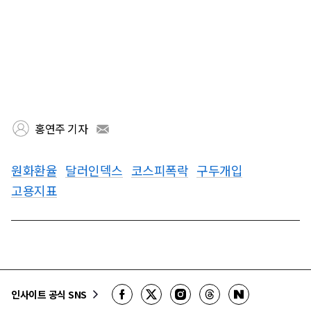
홍연주 기자
원화환율
달러인덱스
코스피폭락
구두개입
고용지표
인사이트 공식 SNS