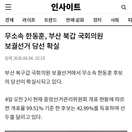
경제
라이프
트렌드
연예·문화
정치
사회
피
무소속 한동훈, 부산 북갑 국회의원
보궐선거 당선 확실
입력 2026.06.04. 02:10
부산 북구갑 국회의원 보궐선거에서 무소속 한동훈 후보
의 당선이 확실시되고 있다.
4일 오전 2시 현재 중앙선거관리위원회 개표 현황에 따르
면 개표율 99.51% 기준 한 후보는 42.99%를 득표하며 선
두를 달리고 있다.