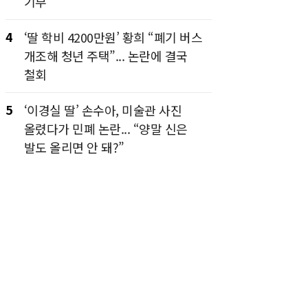
기부”
4
‘딸 학비 4200만원’ 황희 “폐기 버스
개조해 청년 주택”... 논란에 결국
철회
5
‘이경실 딸’ 손수아, 미술관 사진
올렸다가 민폐 논란... “양말 신은
발도 올리면 안 돼?”