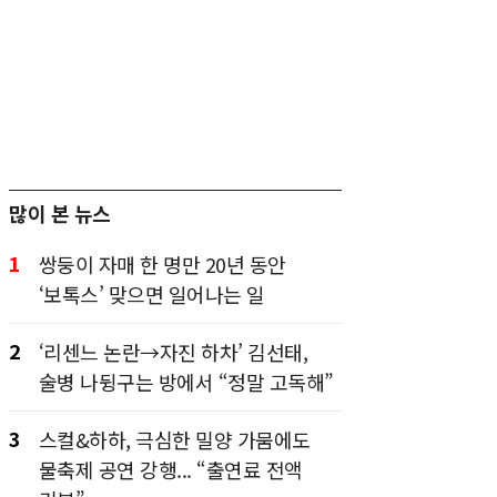
많이 본 뉴스
1
쌍둥이 자매 한 명만 20년 동안
‘보톡스’ 맞으면 일어나는 일
2
‘리센느 논란→자진 하차’ 김선태,
술병 나뒹구는 방에서 “정말 고독해”
3
스컬&하하, 극심한 밀양 가뭄에도
물축제 공연 강행... “출연료 전액