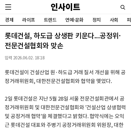
경제
라이프
트렌드
연예·문화
정치
사회
피
롯데건설, 하도급 상생판 키운다...공정위·
전문건설협회와 맞손
입력 2026.06.02. 18:18
롯데건설이 건설산업 원·하도급 거래 질서 개선을 위해 공
정거래위원회, 대한전문건설협회와 협약을 맺었다.
2일 롯데건설은 지난 5월 28일 서울 전문건설회관에서 공
정거래위원회 및 대한전문건설협회와 '건설산업 상생협력
및 공정거래 협약'을 체결했다고 밝혔다. 협약식에는 오익
근 롯데건설 대표와 주병기 공정거래위원회 위원장, 대한