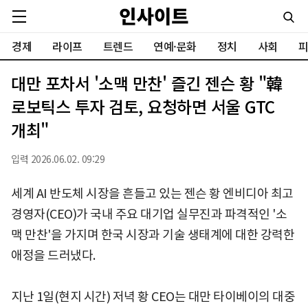
경제
라이프
트렌드
연예·문화
정치
사회
피
대만 포차서 '소맥 만찬' 즐긴 젠슨 황 "韓
로보틱스 투자 검토, 요청하면 서울 GTC
개최"
입력 2026.06.02. 09:29
세계 AI 반도체 시장을 흔들고 있는 젠슨 황 엔비디아 최고
경영자(CEO)가 국내 주요 대기업 실무진과 파격적인 '소
맥 만찬'을 가지며 한국 시장과 기술 생태계에 대한 강력한
애정을 드러냈다.
지난 1일(현지 시간) 저녁 황 CEO는 대만 타이베이의 대중