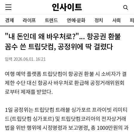
경제
라이프
트렌드
연예·문화
정치
사회
피
"내 돈인데 왜 바우처로?"... 항공권 환불
꼼수 쓴 트립닷컴, 공정위에 딱 걸렸다
입력 2026.06.01. 16:21
여행 예약 플랫폼 트립닷컴이 항공권 환불 시 소비자가 결
제한 수단 대신 항공사 바우처로 환급해 공정거래위원회
로부터 제재를 받았다.
1일 공정위는 트립닷컴 트래블 싱가포르 프라이빗 리미티
드(트립닷컴 싱가포르) 및 트립닷컴코리아의 전자상거래
법을 위반 행위에 시정명령과 보고명령, 총 1000만원의 과