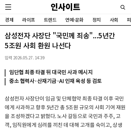
경제
라이프
트렌드
연예·문화
정치
사회
피
삼성전자 사장단 "국민께 죄송"...5년간
5조원 사회 환원 나선다
입력 2026.05.27. 14:39
임단협 최종 타결 뒤 대국민 사과 메시지
중소 협력사·산재기금·AI 인재 육성 등 검토
삼성전자 사장단이 임금 및 단체협약 최종 타결 이후 국민
에게 사과하고 향후 5년간 총 5조원 규모의 사회 기여 재원
을 조성하겠다고 밝혔다. 노사 갈등으로 국민과 주주, 고
객, 임직원에게 심려를 끼친 데 대해 고개를 숙이고, 상생