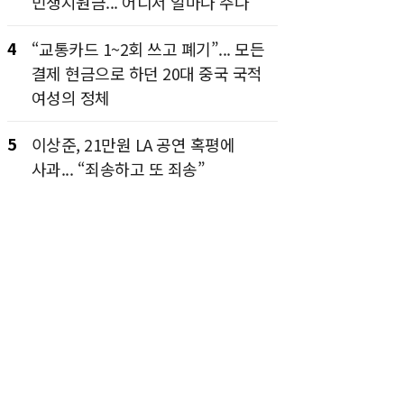
민생지원금... 어디서 얼마나 주나
4
“교통카드 1~2회 쓰고 폐기”... 모든
결제 현금으로 하던 20대 중국 국적
여성의 정체
5
이상준, 21만원 LA 공연 혹평에
사과... “죄송하고 또 죄송”