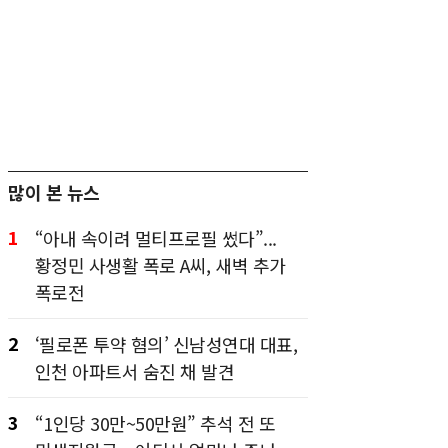
많이 본 뉴스
1
“아내 속이려 멀티프로필 썼다”...
황정민 사생활 폭로 A씨, 새벽 추가
폭로전
2
‘필로폰 투약 혐의’ 신남성연대 대표,
인천 아파트서 숨진 채 발견
3
“1인당 30만~50만원” 추석 전 또