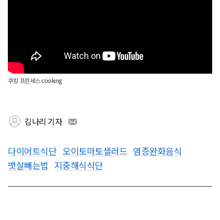
쿠킹 프린세스 cooking
김나리 기자
다이어트식단
오이토마토샐러드
염증완화음식
뱃살빼는법
지중해식식단