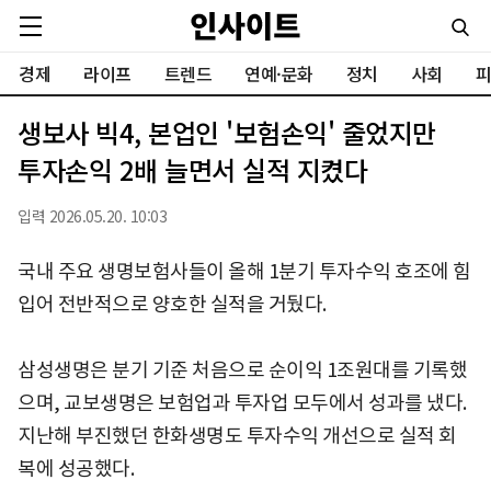
경제
라이프
트렌드
연예·문화
정치
사회
피
생보사 빅4, 본업인 '보험손익' 줄었지만
투자손익 2배 늘면서 실적 지켰다
입력 2026.05.20. 10:03
국내 주요 생명보험사들이 올해 1분기 투자수익 호조에 힘
입어 전반적으로 양호한 실적을 거뒀다.
삼성생명은 분기 기준 처음으로 순이익 1조원대를 기록했
으며, 교보생명은 보험업과 투자업 모두에서 성과를 냈다.
지난해 부진했던 한화생명도 투자수익 개선으로 실적 회
복에 성공했다.