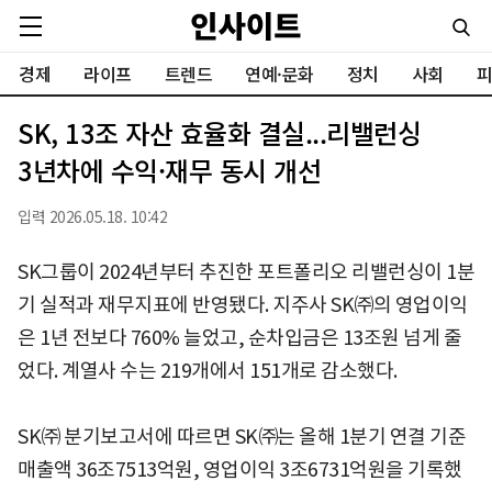
경제
라이프
트렌드
연예·문화
정치
사회
피
SK, 13조 자산 효율화 결실...리밸런싱
3년차에 수익·재무 동시 개선
입력 2026.05.18. 10:42
SK그룹이 2024년부터 추진한 포트폴리오 리밸런싱이 1분
기 실적과 재무지표에 반영됐다. 지주사 SK㈜의 영업이익
은 1년 전보다 760% 늘었고, 순차입금은 13조원 넘게 줄
었다. 계열사 수는 219개에서 151개로 감소했다.
SK㈜ 분기보고서에 따르면 SK㈜는 올해 1분기 연결 기준
매출액 36조7513억원, 영업이익 3조6731억원을 기록했