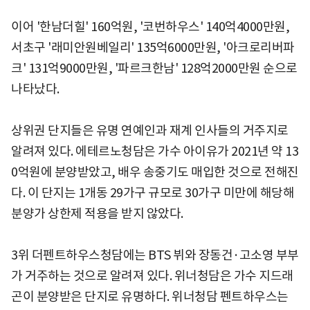
이어 '한남더힐' 160억원, '코번하우스' 140억4000만원,
서초구 '래미안원베일리' 135억6000만원, '아크로리버파
크' 131억9000만원, '파르크한남' 128억2000만원 순으로
나타났다.
상위권 단지들은 유명 연예인과 재계 인사들의 거주지로
알려져 있다. 에테르노청담은 가수 아이유가 2021년 약 13
0억원에 분양받았고, 배우 송중기도 매입한 것으로 전해진
다. 이 단지는 1개동 29가구 규모로 30가구 미만에 해당해
분양가 상한제 적용을 받지 않았다.
3위 더펜트하우스청담에는 BTS 뷔와 장동건·고소영 부부
가 거주하는 것으로 알려져 있다. 위너청담은 가수 지드래
곤이 분양받은 단지로 유명하다. 위너청담 펜트하우스는