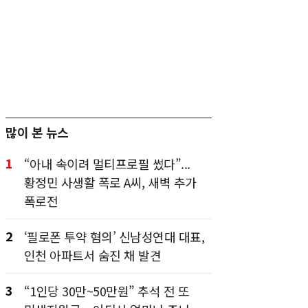
많이 본 뉴스
1
“아내 속이려 멀티프로필 썼다”...
황정민 사생활 폭로 A씨, 새벽 추가
폭로전
2
‘필로폰 투약 혐의’ 신남성연대 대표,
인천 아파트서 숨진 채 발견
3
“1인당 30만~50만원” 추석 전 또