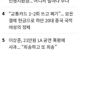
민생지원금... 어디서 얼마나 주나
4
“교통카드 1~2회 쓰고 폐기”... 모든
결제 현금으로 하던 20대 중국 국적
여성의 정체
5
이상준, 21만원 LA 공연 혹평에
사과... “죄송하고 또 죄송”