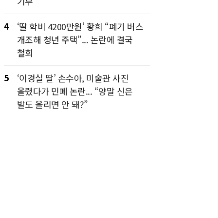
기부”
4
‘딸 학비 4200만원’ 황희 “폐기 버스
개조해 청년 주택”... 논란에 결국
철회
5
‘이경실 딸’ 손수아, 미술관 사진
올렸다가 민폐 논란... “양말 신은
발도 올리면 안 돼?”