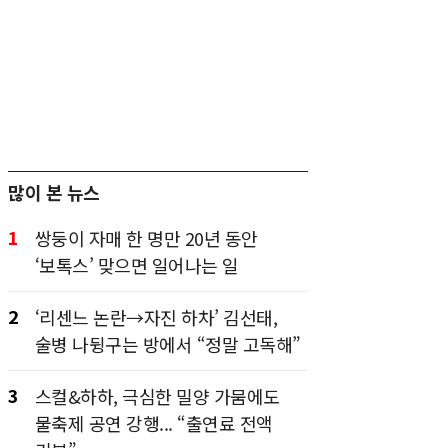
많이 본 뉴스
1
쌍둥이 자매 한 명만 20년 동안
‘보톡스’ 맞으면 일어나는 일
2
‘리센느 논란→자진 하차’ 김선태,
술병 나뒹구는 방에서 “정말 고독해”
3
스컬&하하, 극심한 밀양 가뭄에도
물축제 공연 강행... “출연료 전액