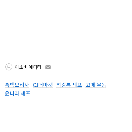
이소비 에디터
흑백요리사
CJ더마켓
최강록 셰프
고메 우동
윤나라 셰프