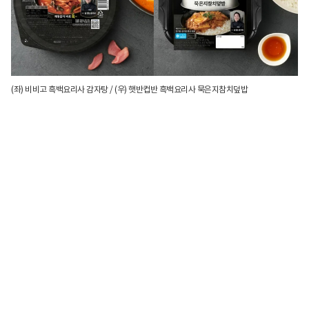
(좌) 비비고 흑백요리사 감자탕 / (우) 햇반컵반 흑백요리사 묵은지참치덮밥