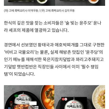
(좌) 고메 흑백요리사 미역우동 / (우) 고메 흑백요리사 김치우동
한식의 깊은 맛을 찾는 소비자들은 '술 빚는 윤주모' 윤나
라 셰프의 제품에 열광하고 있습니다.
경연에서 선보였던 황태국과 애호박찌개를 그대로 구현한
'비비고 국물요리'는 물론, 실제 해방촌 맛집인 '윤주당'의
인기 메뉴를 재해석한 묵은지참치덮밥과 꽈리고추돼지고
기덮밥 햇반컵반은 직장인들 사이에서 이미 '필수 쟁임
템'이 되었습니다.