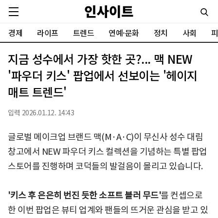
경제
라이프
트렌드
연예·문화
정치
사회
피
지금 성수에서 가장 핫한 곳?... 맥 NEW
'파우더 키스' 팝업에서 선보이는 '헤이지
매트 트렌드'
입력 2026.01.12. 14:43
글로벌 메이크업 브랜드 맥(M·A·C)이 무신사 성수 대림
창고에서 NEW 파우더 키스 컬렉션을 기념하는 특별 팝업
스토어를 진행하며 코덕들의 발걸음이 몰리고 있습니다.
'키스 후 은은히 번진 듯한 소프트 블러 무드'
를 컨셉으로
한 이번 팝업은 뷰티 업계와 팬들의 뜨거운 관심을 받고 있