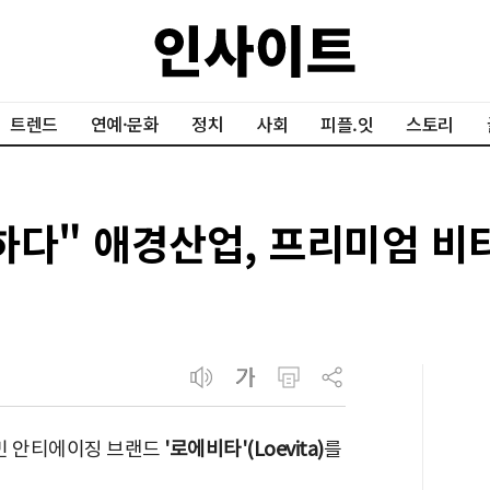
트렌드
연예·문화
정치
사회
피플.잇
스토리
하다" 애경산업, 프리미엄 
민 안티에이징 브랜드
'로에비타'(Loevita)
를