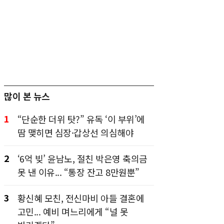
많이 본 뉴스
1
“단순한 더위 탓?” 유독 ‘이 부위’에
땀 맺히면 심장·갑상선 의심해야
2
‘6억 빚’ 윤남노, 절친 박은영 축의금
못 낸 이유... “통장 잔고 8만원뿐”
3
황신혜 모친, 전신마비 아들 결혼에
고민... 예비 며느리에게 “널 못