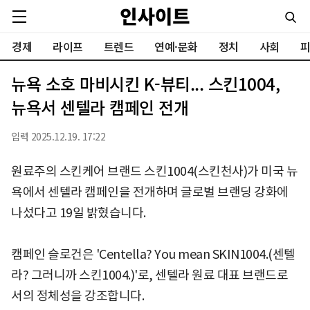
경제
라이프
트렌드
연예·문화
정치
사회
피
뉴욕 소호 마비시킨 K-뷰티... 스킨1004,
뉴욕서 센텔라 캠페인 전개
입력 2025.12.19. 17:22
원료주의 스킨케어 브랜드 스킨1004(스킨천사)가 미국 뉴
욕에서 센텔라 캠페인을 전개하며 글로벌 브랜딩 강화에
나섰다고 19일 밝혔습니다.
캠페인 슬로건은 'Centella? You mean SKIN1004.(센텔
라? 그러니까 스킨1004.)'로, 센텔라 원료 대표 브랜드로
서의 정체성을 강조합니다.