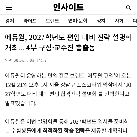
경제
라이프
트렌드
연예·문화
정치
사회
피
에듀윌, 2027학년도 편입 대비 전략 설명회
개최... 4부 구성·교수진 총출동
입력 2025.12.03. 14:17
에듀윌이 운영하는 편입 전문 브랜드 '에듀윌 편입'이 오는
12월 21일 오후 1시 서울 강남구 포스코타워 역삼에서 '20
27학년도 대비 대학 편입 합격전략 설명회'를 진행한다고
발표했습니다.
에듀윌은 이번 설명회를 통해 2027학년도 입시를 준비하
는 수험생들에게
최적화된 학습 전략
을 제공할 계획입니