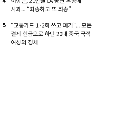
4
이상준, 21만원 LA 공연 혹평에
사과... “죄송하고 또 죄송”
5
“교통카드 1~2회 쓰고 폐기”... 모든
결제 현금으로 하던 20대 중국 국적
여성의 정체