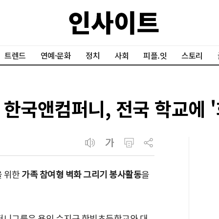
트렌드
연예·문화
정치
사회
피플.잇
스토리
 한국앤컴퍼니, 전국 학교에 '
 위한
가족 참여형 벽화 그리기 봉사활동
을
컴퍼니그룹은 용인 수지구 한빛초등학교와 대