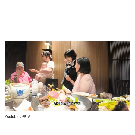
Youtube '아뽀TV'