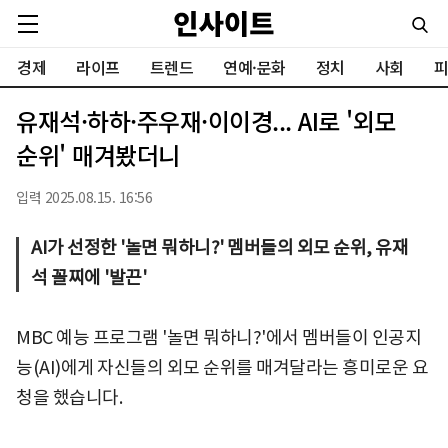
경제
라이프
트렌드
연예·문화
정치
사회
피
유재석·하하·주우재·이이경... AI로 '외모
순위' 매겨봤더니
입력 2025.08.15. 16:56
AI가 선정한 '놀면 뭐하니?' 멤버들의 외모 순위, 유재
석 꼴찌에 '발끈'
MBC 예능 프로그램 '놀면 뭐하니?'에서 멤버들이 인공지
능(AI)에게 자신들의 외모 순위를 매겨달라는 흥미로운 요
청을 했습니다.