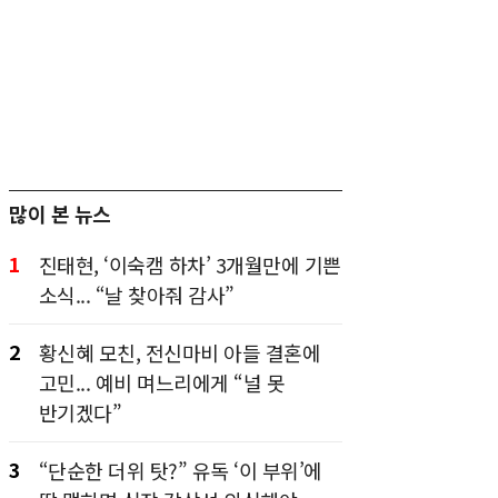
많이 본 뉴스
1
진태현, ‘이숙캠 하차’ 3개월만에 기쁜
소식... “날 찾아줘 감사”
2
황신혜 모친, 전신마비 아들 결혼에
고민... 예비 며느리에게 “널 못
반기겠다”
3
“단순한 더위 탓?” 유독 ‘이 부위’에