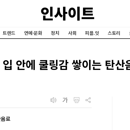
트렌드
연예·문화
정치
사회
피플.잇
스토리
입 안에 쿨링감 쌓이는 탄산음료
산음료