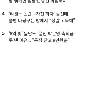
땀 맺히면 심장·갑상선 의심해야
4
‘리센느 논란→자진 하차’ 김선태,
술병 나뒹구는 방에서 “정말 고독해”
5
‘6억 빚’ 윤남노, 절친 박은영 축의금
못 낸 이유... “통장 잔고 8만원뿐”