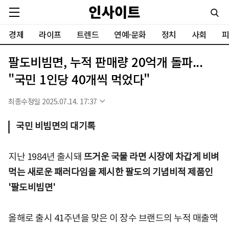
경제
라이프
트렌드
연예·문화
정치
사회
피
팔도비빔면, 누적 판매량 20억개 돌파...
"국민 1인당 40개씩 먹었다"
최종수정일 2025.07.14. 17:37
국민 비빔면의 대기록
지난 1984년 출시돼
뜨거운 국물 라면 시장에 차갑게 비벼
먹는 새로운 패러다임을 제시한 팔도의 기념비적 제품인
'팔도비빔면'
올해로 출시 41주년을 맞은 이 장수 브랜드의 누적 매출액