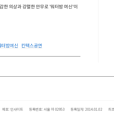
감한 의상과 강렬한 안무로 '워터밤 여신'이
워터밤여신
킨텍스공연
제호:
인사이트
등록번호: 서울 아 02953
등록일자:
2014.01.02
최초