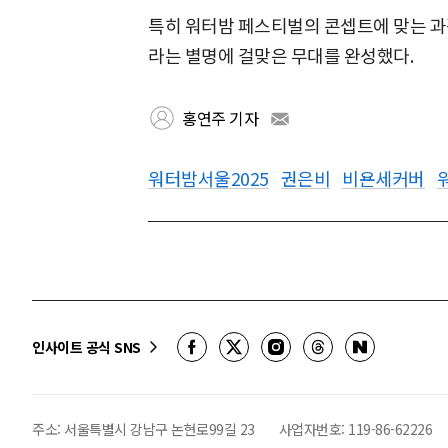
특히 워터밤 페스티벌의 콘셉트에 맞는 과
라는 별명에 걸맞은 무대를 완성했다.
홍연주 기자
워터밤서울2025
권은비
비욘세커버
인사이트 공식 SNS
주소: 서울특별시 강남구 논현로99길 23
사업자번호:
119-86-62226