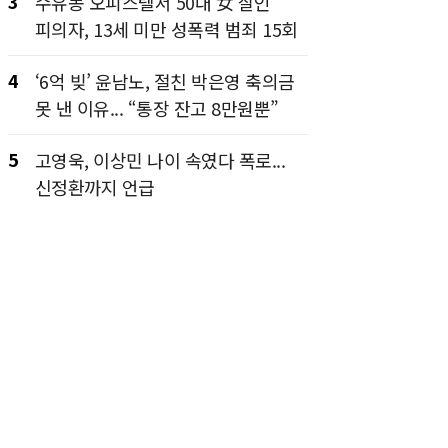
3
수유동 오피스텔서 50대 女 살인
피의자, 13세 미만 성폭력 범죄 15회
4
‘6억 빚’ 윤남노, 절친 박은영 축의금
못 낸 이유... “통장 잔고 8만원뿐”
5
고영욱, 이상민 나이 속였다 폭로...
신정환까지 언급