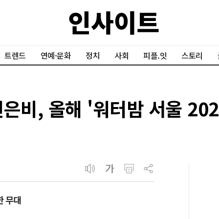
트렌드
연예·문화
정치
사회
피플.잇
스토리
권은비, 올해 '워터밤 서울 2
한 무대