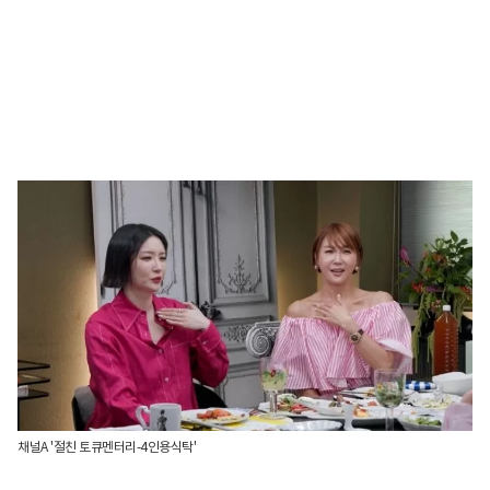
채널A '절친 토큐멘터리-4인용식탁'