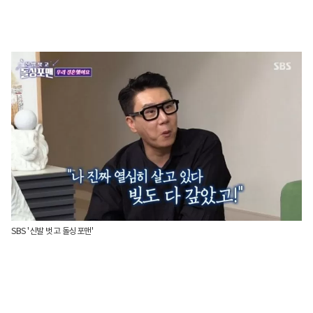
SBS '신발 벗고 돌싱포맨'