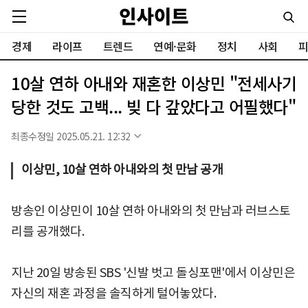
경제
라이프
트렌드
연예·문화
정치
사회
피
10살 연하 아내와 재혼한 이상민 "전세사기
당한 것도 고백... 빚 다 갚았다고 어필했다"
최종수정일 2025.05.21. 12:32
이상민, 10살 연하 아내와의 첫 만남 공개
방송인 이상민이 10살 연하 아내와의 첫 만남과 러브스토
리를 공개했다.
지난 20일 방송된 SBS '신발 벗고 돌싱포맨'에서 이상민은
자신의 재혼 과정을 솔직하게 털어놓았다.