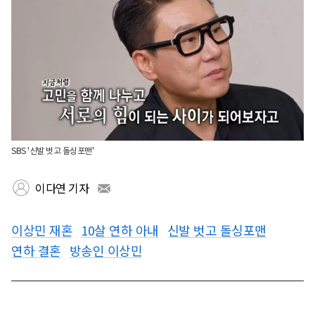
SBS '신발 벗고 돌싱포맨'
이다연 기자
이상민 재혼
10살 연하 아내
신발 벗고 돌싱포맨
연하 결혼
방송인 이상민