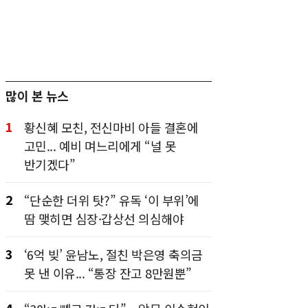
많이 본 뉴스
1
황신혜 모친, 전신마비 아들 결혼에
고민... 예비 며느리에게 “널 못
반기겠다”
2
“단순한 더위 탓?” 유독 ‘이 부위’에
땀 맺히면 심장·갑상선 의심해야
3
‘6억 빚’ 윤남노, 절친 박은영 축의금
못 낸 이유... “통장 잔고 8만원뿐”