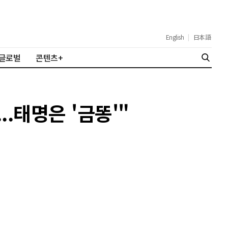
English
|
日本語
글로벌
콘텐츠+
.태명은 '금똥'"