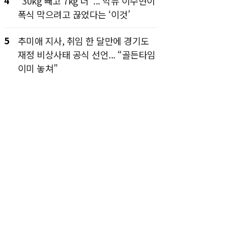
4
“30kg 빼고 7kg 더”... 악뮤 이수현이
폭식 막으려고 끊었다는 ‘이것’
5
추미애 지사, 취임 한 달만에 경기도
재정 비상사태 공식 선언... “골든타임
이미 놓쳐”