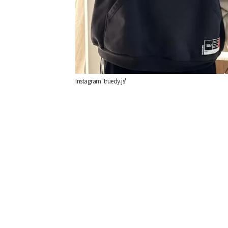
Instagram 'truedy.js'