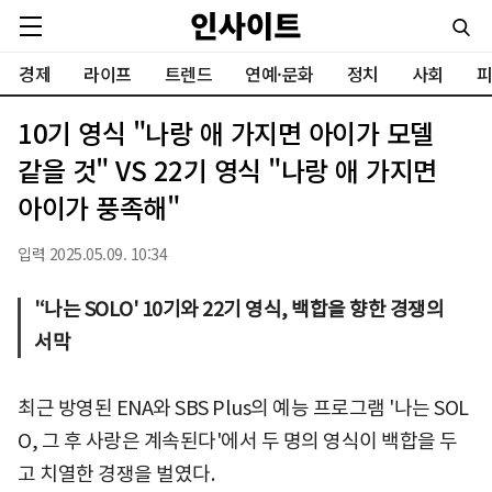
경제
라이프
트렌드
연예·문화
정치
사회
피
10기 영식 "나랑 애 가지면 아이가 모델
같을 것" VS 22기 영식 "나랑 애 가지면
아이가 풍족해"
입력 2025.05.09. 10:34
'‘나는 SOLO' 10기와 22기 영식, 백합을 향한 경쟁의
서막
최근 방영된 ENA와 SBS Plus의 예능 프로그램 '나는 SOL
O, 그 후 사랑은 계속된다'에서 두 명의 영식이 백합을 두
고 치열한 경쟁을 벌였다.