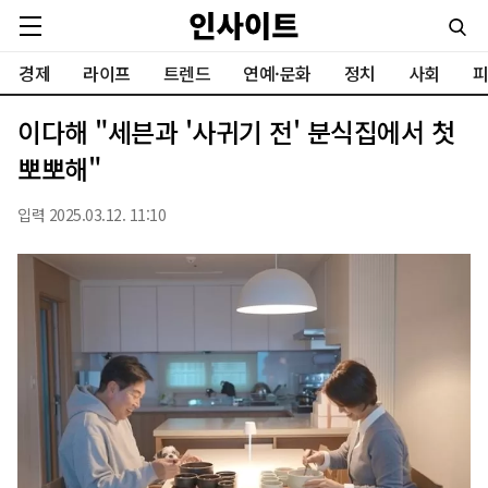
경제
라이프
트렌드
연예·문화
정치
사회
피
이다해 "세븐과 '사귀기 전' 분식집에서 첫
뽀뽀해"
입력 2025.03.12. 11:10