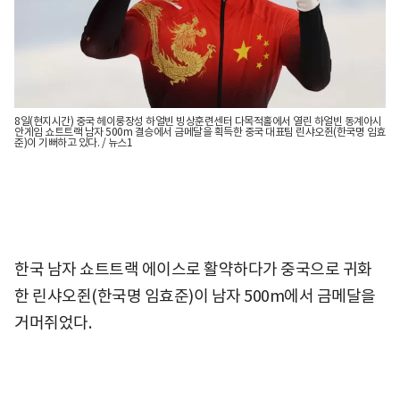
8일(현지시간) 중국 헤이룽장성 하얼빈 빙상훈련센터 다목적홀에서 열린 하얼빈 동계아시
안게임 쇼트트랙 남자 500m 결승에서 금메달을 획득한 중국 대표팀 린샤오쥔(한국명 임효
준)이 기뻐하고 있다. / 뉴스1
한국 남자 쇼트트랙 에이스로 활약하다가 중국으로 귀화
한 린샤오쥔(한국명 임효준)이 남자 500m에서 금메달을
거머쥐었다.