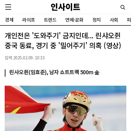
경제
라이프
트렌드
연예·문화
정치
사회
피
개인전은 '도와주기' 금지인데... 린샤오쥔
중국 동료, 경기 중 '밀어주기' 의혹 (영상)
입력 2025.02.09. 10:33
린샤오쥔(임효준), 남자 쇼트트랙 500m 金