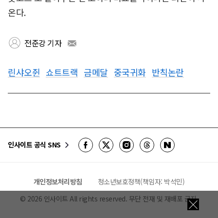
온다.
전준강 기자
린샤오쥔
쇼트트랙
금메달
중국귀화
반칙논란
인사이트 공식 SNS
개인정보처리방침
청소년보호정책(책임자: 박석민)
©
2026
인사이트 All rights reserved. 무단 전재 및 재배포 금지.