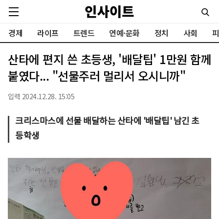
경제
라이프
트렌드
연예·문화
정치
사회
피
산타에 편지 쓴 초등생, '배달팁' 1만원 함께
붙였다... "선물주러 멀리서 오시니까"
입력 2024.12.28. 15:05
크리스마스에 선물 배달하는 산타에 '배달팁' 남긴 초
등학생