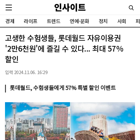
경제
라이프
트렌드
연예·문화
정치
사회
피
고생한 수험생들, 롯데월드 자유이용권
'2만6천원'에 즐길 수 있다... 최대 57%
할인
입력 2024.11.06. 16:29
롯데월드, 수험생들에게 57% 특별 할인 이벤트