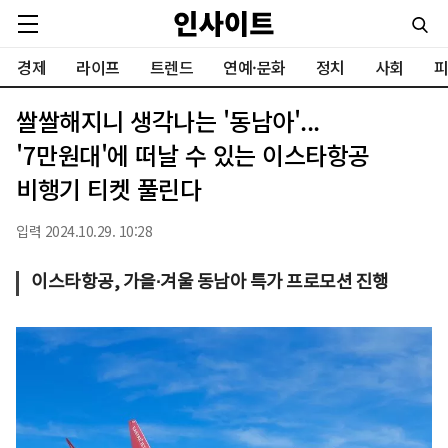
경제
라이프
트렌드
연예·문화
정치
사회
피
쌀쌀해지니 생각나는 '동남아'...
'7만원대'에 떠날 수 있는 이스타항공
비행기 티켓 풀린다
입력 2024.10.29. 10:28
이스타항공, 가을∙겨울 동남아 특가 프로모션 진행