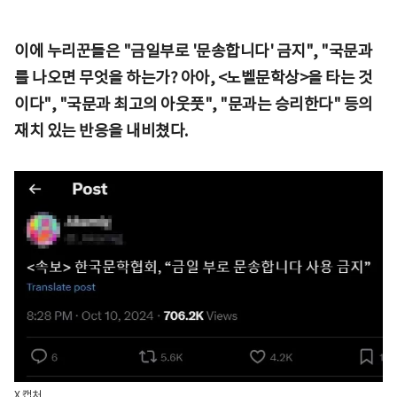
이에 누리꾼들은 "금일부로 '문송합니다' 금지", "국문과
를 나오면 무엇을 하는가? 아아, <노벨문학상>을 타는 것
이다", "국문과 최고의 아웃풋", "문과는 승리한다" 등의
재치 있는 반응을 내비쳤다.
X 캡처