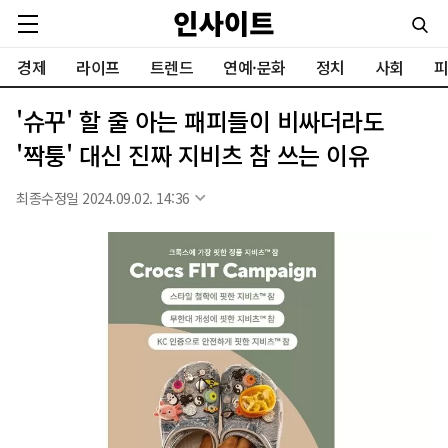
경제
라이프
트렌드
연예·문화
정치
사회
피
'슈꾸' 할 줄 아는 패피들이 비싸더라도
'짝퉁' 대신 진짜 지비츠 참 쓰는 이유
최종수정일 2024.09.02. 14:36