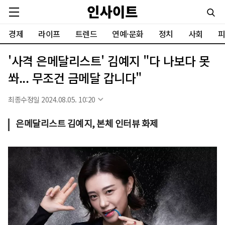
경제
라이프
트렌드
연예·문화
정치
사회
피
'사격 은메달리스트' 김예지 "다 나보다 못
쏴... 무조건 금메달 갑니다"
최종수정일 2024.08.05. 10:20
은메달리스트 김예지, 본체 인터뷰 화제