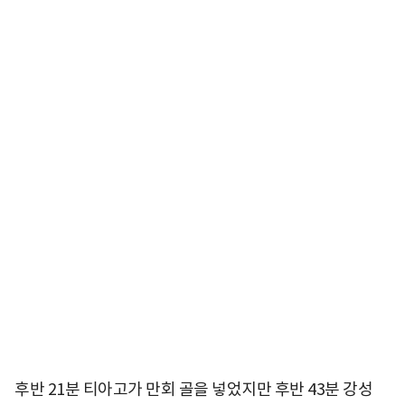
후반 21분 티아고가 만회 골을 넣었지만 후반 43분 강성