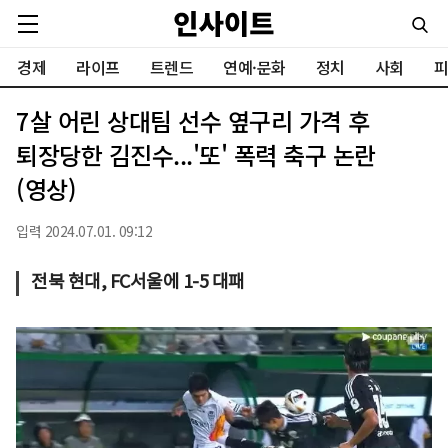
경제
라이프
트렌드
연예·문화
정치
사회
피
7살 어린 상대팀 선수 옆구리 가격 후
퇴장당한 김진수...'또' 폭력 축구 논란
(영상)
입력 2024.07.01. 09:12
전북 현대, FC서울에 1-5 대패