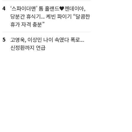
4
‘스파이더맨’ 톰 홀랜드♥젠데이아,
당분간 휴식기... 케빈 파이기 “달콤한
휴가 자격 충분”
5
고영욱, 이상민 나이 속였다 폭로...
신정환까지 언급