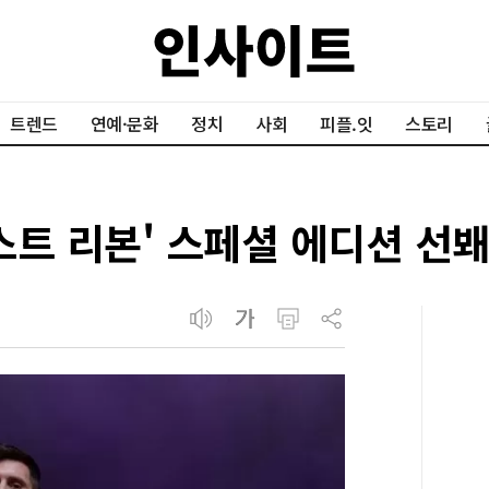
트렌드
연예·문화
정치
사회
피플.잇
스토리
패스트 리본' 스페셜 에디션 선