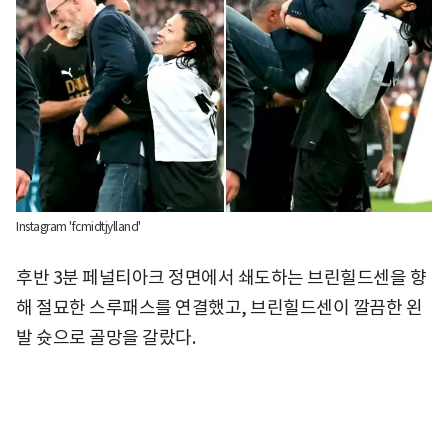
Instagram 'fcmidtjylland'
후반 3분 페널티아크 정면에서 쇄도하는 브린힐드센을 향
해 절묘한 스루패스를 연결했고, 브린힐드센이 깔끔한 왼
발 슛으로 골망을 갈랐다.