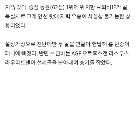
지 않았다. 승점 동률(62점) 1위에 위치한 브뢰비IF가 골
득실차로 크게 앞선 탓에 자력 우승이 사실상 불가능한 상
황이었다.
설상가상으로 전반에만 두 골을 연달아 헌납해 홈 관중이
패닉에 빠졌다. 반면 브뢴비는 AGF 오르후스전 라스무스
라우리트센이 선제골을 뽑아내며 승기를 잡았다.