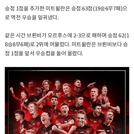
승점 1점을 추가한 미트윌란은 승점 63점(19승6무7패)으
로 역전 우승을 일궈냈다.
같은 시간 브뢴비가 오르후스에 2-3으로 패하며 승점 62(1
8승8무6패)로 2위에 머물렀다. 미트윌란은 브뢴비보다 승
점 1점을 앞서 우승컵을 들어 올렸다.