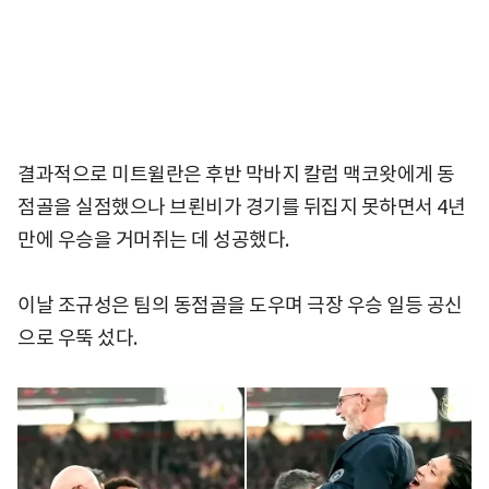
결과적으로 미트윌란은 후반 막바지 칼럼 맥코왓에게 동
점골을 실점했으나 브뢴비가 경기를 뒤집지 못하면서 4년
만에 우승을 거머쥐는 데 성공했다.
이날 조규성은 팀의 동점골을 도우며 극장 우승 일등 공신
으로 우뚝 섰다.