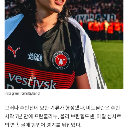
Instagram 'fcmidtjylland'
그러나 후반전에 묘한 기류가 형성됐다. 미트윌란은 후반
시작 7분 만에 프란쿨리누, 올라 브린힐드센, 아랄 심시르
의 연속 골에 힘입어 경기를 뒤집었다.