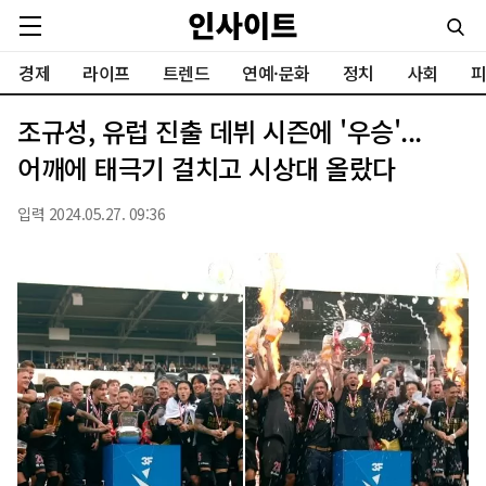
경제
라이프
트렌드
연예·문화
정치
사회
피
조규성, 유럽 진출 데뷔 시즌에 '우승'...
어깨에 태극기 걸치고 시상대 올랐다
입력 2024.05.27. 09:36