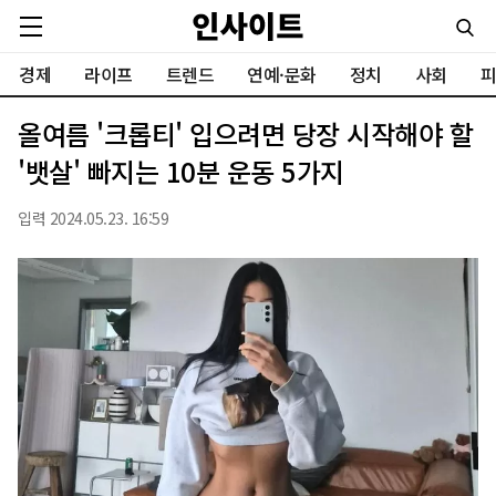
경제
라이프
트렌드
연예·문화
정치
사회
피
올여름 '크롭티' 입으려면 당장 시작해야 할
'뱃살' 빠지는 10분 운동 5가지
입력 2024.05.23. 16:59