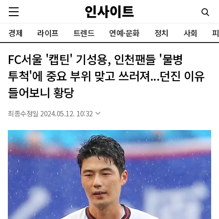
경제
라이프
트렌드
연예·문화
정치
사회
피
FC서울 '캡틴' 기성용, 인천팬들 '물병
투척'에 중요 부위 맞고 쓰러져...던진 이유
들어보니 황당
최종수정일 2024.05.12. 10:32