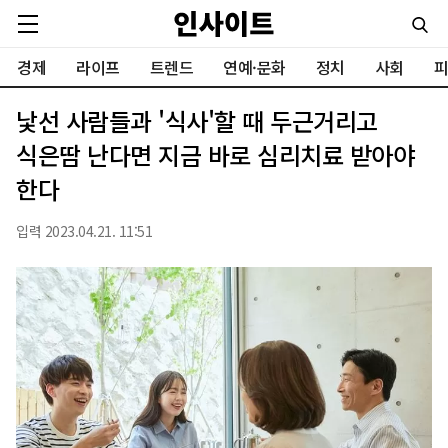
경제
라이프
트렌드
연예·문화
정치
사회
피
낯선 사람들과 '식사'할 때 두근거리고
식은땀 난다면 지금 바로 심리치료 받아야
한다
입력 2023.04.21. 11:51