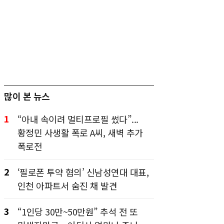
많이 본 뉴스
1
“아내 속이려 멀티프로필 썼다”...
황정민 사생활 폭로 A씨, 새벽 추가
폭로전
2
‘필로폰 투약 혐의’ 신남성연대 대표,
인천 아파트서 숨진 채 발견
3
“1인당 30만~50만원” 추석 전 또