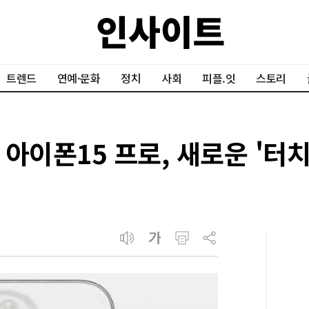
트렌드
연예·문화
정치
사회
피플.잇
스토리
아이폰15 프로, 새로운 '터