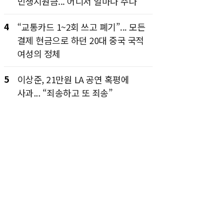
민생지원금... 어디서 얼마나 주나
4
“교통카드 1~2회 쓰고 폐기”... 모든
결제 현금으로 하던 20대 중국 국적
여성의 정체
5
이상준, 21만원 LA 공연 혹평에
사과... “죄송하고 또 죄송”