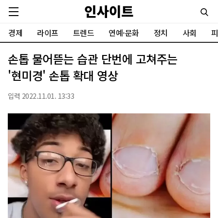
경제
라이프
트렌드
연예·문화
정치
사회
피
손톱 물어뜯는 습관 단번에 고쳐주는
'현미경' 손톱 확대 영상
입력 2022.11.01. 13:33