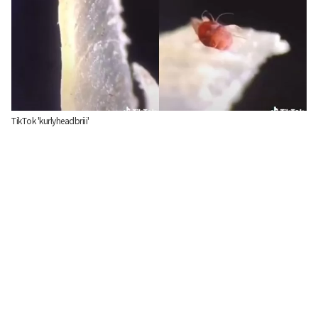
TikTok 'kurlyheadbriii'