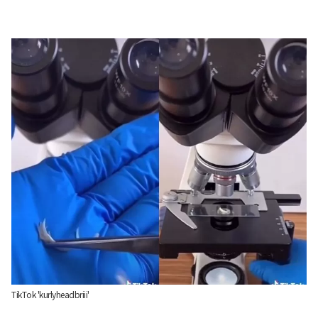
TikTok 'kurlyheadbriii'